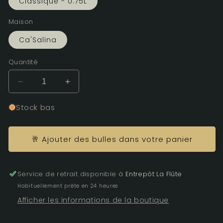
Classique - 0.75L
Maison
Ca'Salina
Quantité
Réduire
Augmenter
la
la
quantité
quantité
Stock bas
de
de
BRUTISSIMO
BRUTISSIMO
-
-
🥂 Ajouter des bulles dans votre panier
Moscato
Moscato
Rosé
Rosé
-
-
Service de retrait disponible à
Entrepôt La Flûte
Extra
Extra
Habituellement prête en 24 heures
Brut
Brut
Afficher les informations de la boutique