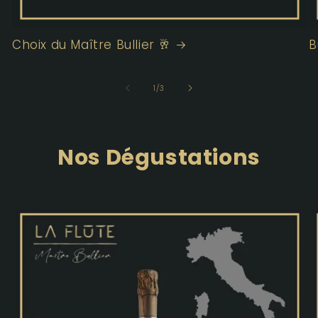
Choix du Maître Bullier 🥂
B
de
1
/
3
Nos Dégustations