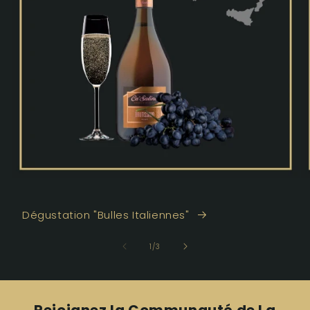
Dégustation "Bulles Italiennes"
de
1
/
3