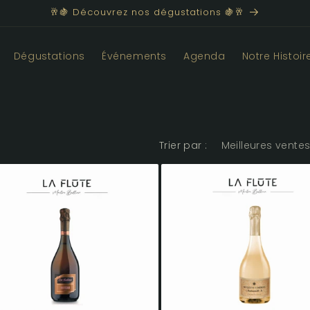
🥂🍇 Découvrez nos dégustations 🍇🥂
Dégustations
Événements
Agenda
Notre Histoir
Trier par :