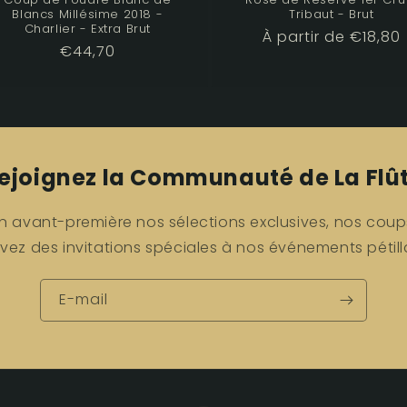
Blancs Millésime 2018 -
Tribaut - Brut
Charlier - Extra Brut
Prix
À partir de €18,80
Prix
€44,70
habituel
habituel
ejoignez la Communauté de La Flû
 avant-première nos sélections exclusives, nos cou
vez des invitations spéciales à nos événements pétill
E-mail