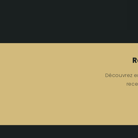
R
Découvrez en
rece