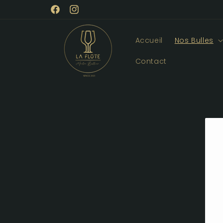
et
passer
Facebook
Instagram
au
contenu
Accueil
Nos Bulles
Contact