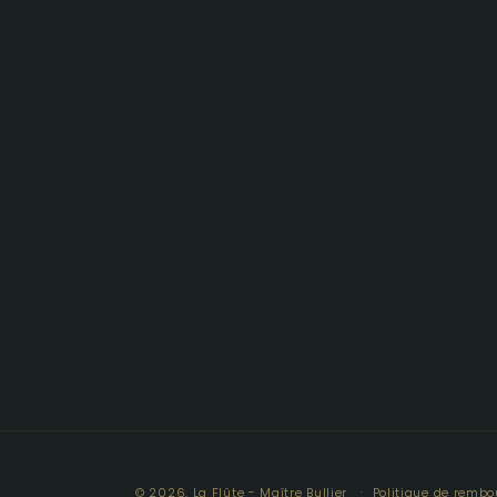
© 2026,
La Flûte - Maître Bullier
Politique de remb