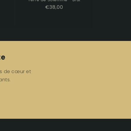
Prix
€38,00
habituel
te
ps de cœur et
ants.